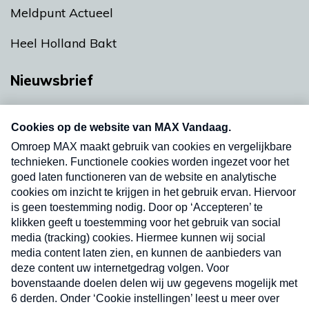
Meldpunt Actueel
Heel Holland Bakt
Nieuwsbrief
Neem hier een gratis abonnement op onze
nieuwsbrief. Elke vrijdag- en dinsdagochtend in
uw mailbox.
Verzend