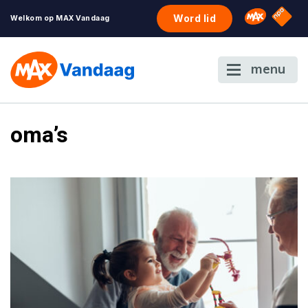
NPO S
Omroep 
Word lid
Welkom op MAX Vandaag
menu
oma’s