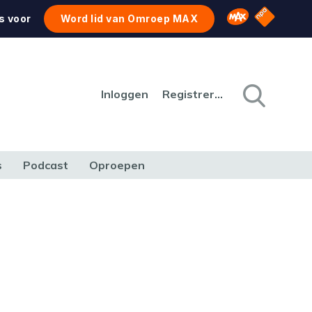
NPO Star
Omroep MAX
s voor
Word lid van Omroep MAX
Inloggen
Registreren
s
Podcast
Oproepen
CULTUUR
NATUUR & MILIEU
REIZEN & VERKEER