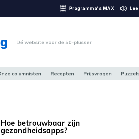
Programma's MAX
Lee
Dé website voor de 50-plusser
Onze columnisten
Recepten
Prijsvragen
Puzzel
ERK & RECHT
GEZONDHEID & SPORT
HUIS, TUIN & HOBBY
MEDIA & 
Hoe betrouwbaar zijn
gezondheidsapps?