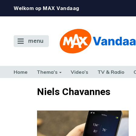
Welkom op MAX Vandaag
menu
Home
Thema’s
Video’s
TV & Radio
CONSUMENT
ETEN & DRINKEN
FAMILIE & RELATIE
GELD, W
Niels Chavannes
TERUG NAAR TOEN