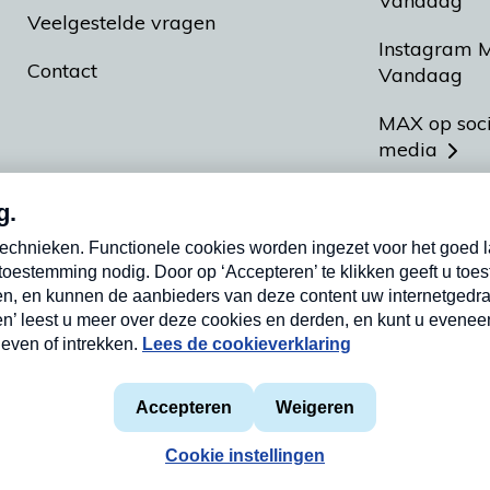
Vandaag
Veelgestelde vragen
Instagram 
Contact
Vandaag
MAX op soc
media
MAX vakan
Meldpunt A
Heel Hollan
aarden
Privacyverklaring
Cookieverklaring