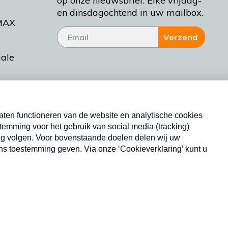
op onze nieuwsbrief. Elke vrijdag-
en dinsdagochtend in uw mailbox.
MAX
Verzend
iale
tieman
ctueel
Nieuwsbrief
d Bakt
Neem hier een gratis abonnement op onze
nieuwsbrief. Elke vrijdag- en dinsdagochtend in uw
mailbox.
Copyright © 2026 MAX Vandaag -
Omroep MAX
privacyverklaring