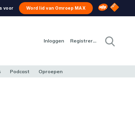
NPO Star
Omroep MAX
s voor
Word lid van Omroep MAX
Inloggen
Registreren
s
Podcast
Oproepen
CULTUUR
NATUUR & MILIEU
REIZEN & VERKEER