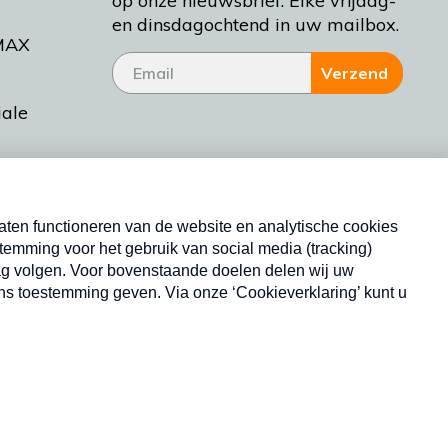
op onze nieuwsbrief. Elke vrijdag-
en dinsdagochtend in uw mailbox.
MAX
Verzend
iale
tieman
ctueel
Nieuwsbrief
d Bakt
Neem hier een gratis abonnement op onze
nieuwsbrief. Elke vrijdag- en dinsdagochtend in uw
mailbox.
Copyright © 2026 MAX Vandaag -
Omroep MAX
privacyverklaring