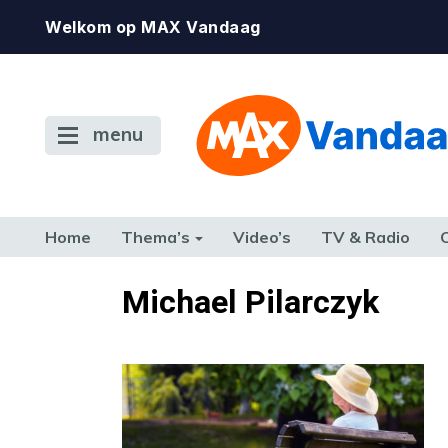
Welkom op MAX Vandaag
menu
Home
Thema’s
Video’s
TV & Radio
CONSUMENT
ETEN & DRINKEN
FAMILIE & RELATIE
GELD, W
Michael Pilarczyk
TERUG NAAR TOEN