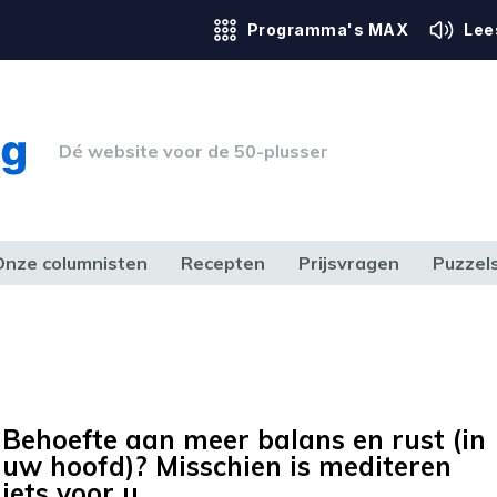
Programma's MAX
Lee
Dé website voor de 50-plusser
Onze columnisten
Recepten
Prijsvragen
Puzzel
ERK & RECHT
GEZONDHEID & SPORT
HUIS, TUIN & HOBBY
MEDIA & 
Behoefte aan meer balans en rust (in
uw hoofd)? Misschien is mediteren
iets voor u