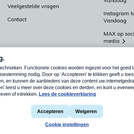
Vandaag
Veelgestelde vragen
Instagram 
Contact
Vandaag
MAX op soc
media
MAX vakan
Meldpunt A
Heel Hollan
aarden
Privacyverklaring
Cookieverklaring