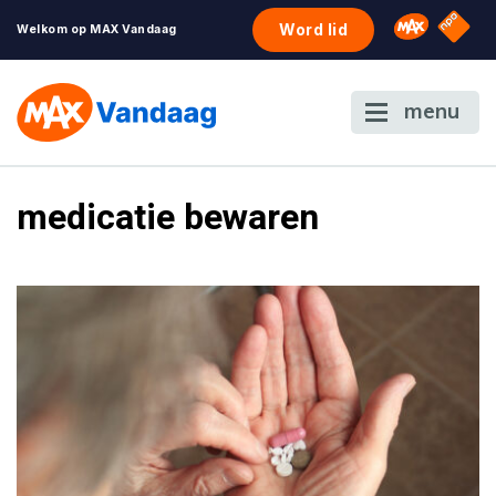
NPO S
Omroep 
Word lid
Welkom op MAX Vandaag
menu
medicatie bewaren