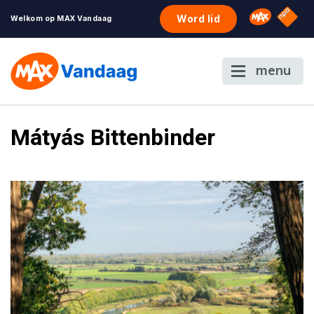
NPO S
Omroep 
Word lid
Welkom op MAX Vandaag
menu
Mátyás Bittenbinder