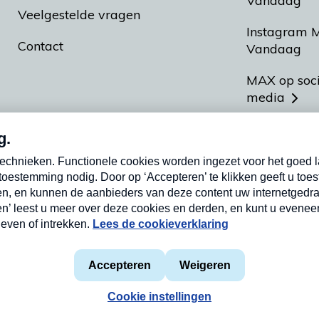
Vandaag
Veelgestelde vragen
Instagram 
Contact
Vandaag
MAX op soc
media
MAX vakan
Meldpunt A
Heel Hollan
aarden
Privacyverklaring
Cookieverklaring