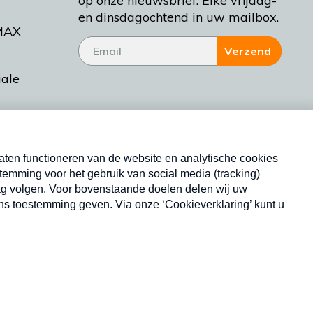
op onze nieuwsbrief. Elke vrijdag-
en dinsdagochtend in uw mailbox.
MAX
Verzend
iale
tieman
ctueel
Nieuwsbrief
d Bakt
Neem hier een gratis abonnement op onze
nieuwsbrief. Elke vrijdag- en dinsdagochtend in uw
mailbox.
Copyright © 2026 MAX Vandaag -
Omroep MAX
privacyverklaring