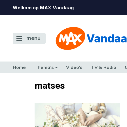
Welkom op MAX Vandaag
menu
Home
Thema’s
Video’s
TV & Radio
CONSUMENT
ETEN & DRINKEN
FAMILIE & RELATIE
GELD, W
matses
TERUG NAAR TOEN