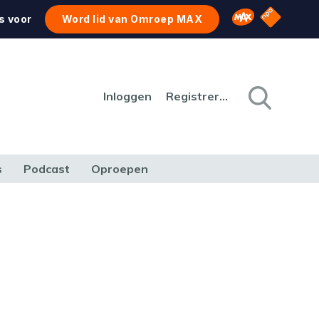
NPO Star
Omroep MAX
s voor
Word lid van Omroep MAX
Inloggen
Registreren
s
Podcast
Oproepen
CULTUUR
NATUUR & MILIEU
REIZEN & VERKEER