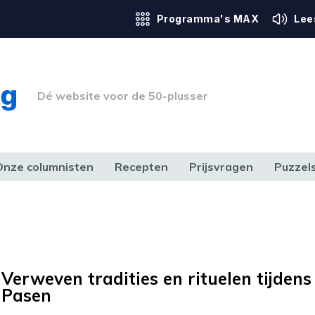
Programma's MAX
Lee
Dé website voor de 50-plusser
Onze columnisten
Recepten
Prijsvragen
Puzzel
ERK & RECHT
GEZONDHEID & SPORT
HUIS, TUIN & HOBBY
MEDIA & 
Verweven tradities en rituelen tijdens
Pasen