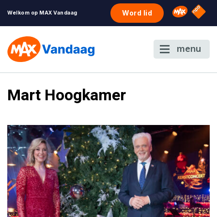
NPO S
Omroep 
Word lid
Welkom op MAX Vandaag
menu
Mart Hoogkamer