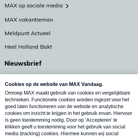
MAX op sociale media
MAX vakantieman
Meldpunt Actueel
Heel Holland Bakt
Nieuwsbrief
Neem hier een gratis abonnement op onze
nieuwsbrief. Elke vrijdag- en dinsdagochtend in
uw mailbox.
Verzend