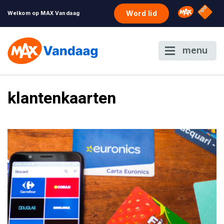
NPO S
Omroep 
Word lid
Welkom op MAX Vandaag
menu
klantenkaarten