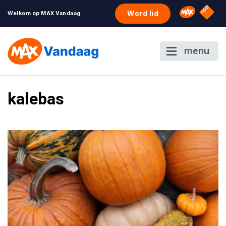
NPO S
Omroep 
Word lid
Welkom op MAX Vandaag
menu
kalebas