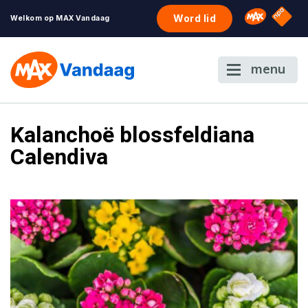
NPO S
Omroep 
Word lid
Welkom op MAX Vandaag
menu
Kalanchoë blossfeldiana
Calendiva