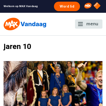
NPO S
Omroep 
Word lid
Welkom op MAX Vandaag
menu
jaren 10