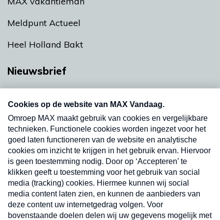
MAX vakantieman
Meldpunt Actueel
Heel Holland Bakt
Nieuwsbrief
Neem hier een gratis abonnement op onze
nieuwsbrief. Elke vrijdag- en dinsdagochtend in
uw mailbox.
Verzend