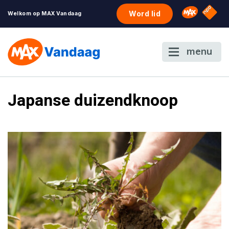
NPO S
Omroep 
Word lid
Welkom op MAX Vandaag
menu
Japanse duizendknoop