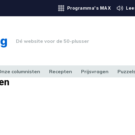
Programma's MAX
Lee
Dé website voor de 50-plusser
Onze columnisten
Recepten
Prijsvragen
Puzzel
en
ERK & RECHT
GEZONDHEID & SPORT
HUIS, TUIN & HOBBY
MEDIA & 