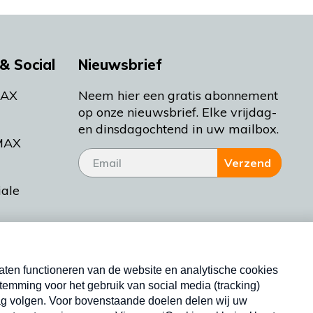
& Social
Nieuwsbrief
MAX
Neem hier een gratis abonnement
op onze nieuwsbrief. Elke vrijdag-
en dinsdagochtend in uw mailbox.
MAX
Verzend
iale
tieman
ctueel
Nieuwsbrief
d Bakt
Neem hier een gratis abonnement op onze