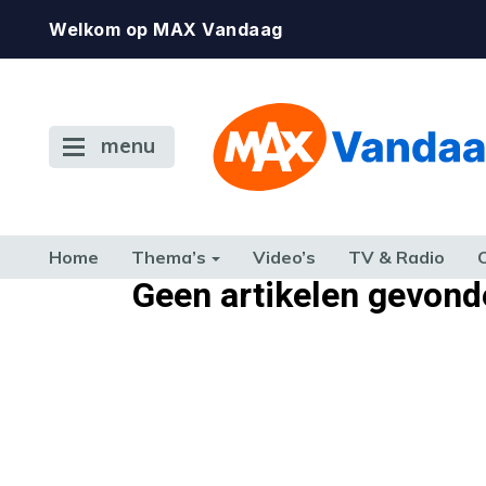
Welkom op MAX Vandaag
menu
Home
Thema’s
Video’s
TV & Radio
Geen artikelen gevond
CONSUMENT
ETEN & DRINKEN
FAMILIE & RELATIE
GELD, W
TERUG NAAR TOEN