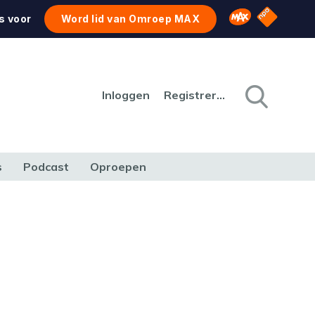
NPO Star
Omroep MAX
s voor
Word lid van Omroep MAX
Inloggen
Registreren
s
Podcast
Oproepen
CULTUUR
NATUUR & MILIEU
REIZEN & VERKEER