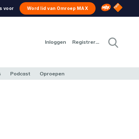
NPO Star
Omroep MAX
s voor
Word lid van Omroep MAX
Inloggen
Registreren
s
Podcast
Oproepen
CULTUUR
NATUUR & MILIEU
REIZEN & VERKEER