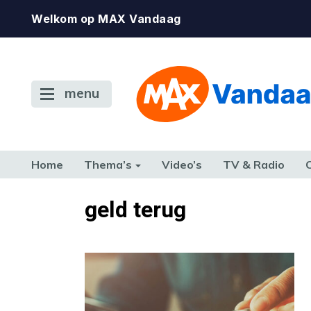
Welkom op MAX Vandaag
menu
Home
Thema’s
Video’s
TV & Radio
CONSUMENT
ETEN & DRINKEN
FAMILIE & RELATIE
GELD, W
geld terug
TERUG NAAR TOEN