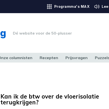
Programma's MAX
Lee
Dé website voor de 50-plusser
Onze columnisten
Recepten
Prijsvragen
Puzzel
ERK & RECHT
GEZONDHEID & SPORT
HUIS, TUIN & HOBBY
MEDIA & 
Kan ik de btw over de vloerisolatie
terugkrijgen?