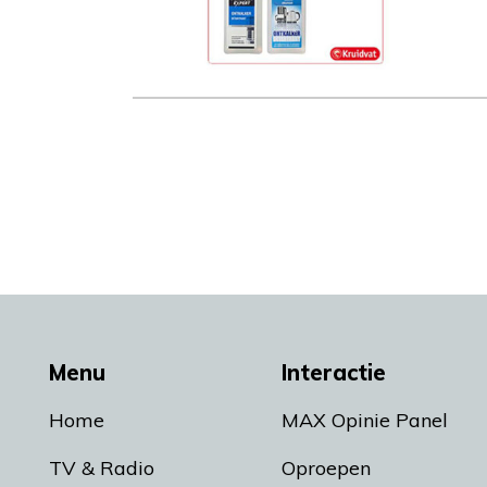
Menu
Interactie
Home
MAX Opinie Panel
TV & Radio
Oproepen