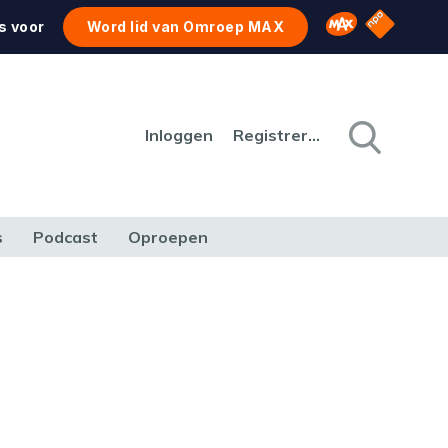
NPO Star
Omroep MAX
s voor
Word lid van Omroep MAX
Inloggen
Registreren
s
Podcast
Oproepen
CULTUUR
NATUUR & MILIEU
REIZEN & VERKEER