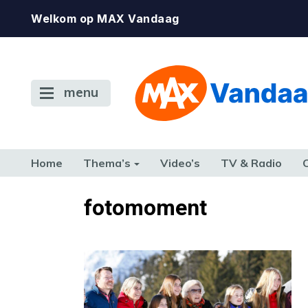
Welkom op MAX Vandaag
menu
Home
Thema’s
Video’s
TV & Radio
CONSUMENT
ETEN & DRINKEN
FAMILIE & RELATIE
GELD, W
fotomoment
TERUG NAAR TOEN