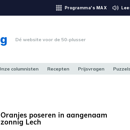
Programma's MAX
Lee
Dé website voor de 50-plusser
Onze columnisten
Recepten
Prijsvragen
Puzzel
ERK & RECHT
GEZONDHEID & SPORT
HUIS, TUIN & HOBBY
MEDIA & 
Oranjes poseren in aangenaam
zonnig Lech