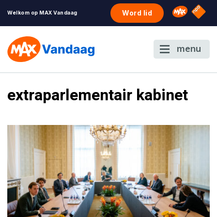
NPO S
Omroep 
Word lid
Welkom op MAX Vandaag
menu
extraparlementair kabinet