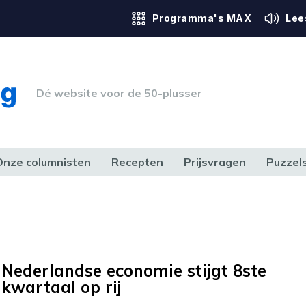
Programma's MAX
Lee
Dé website voor de 50-plusser
Onze columnisten
Recepten
Prijsvragen
Puzzel
ERK & RECHT
GEZONDHEID & SPORT
HUIS, TUIN & HOBBY
MEDIA & 
Nederlandse economie stijgt 8ste
kwartaal op rij