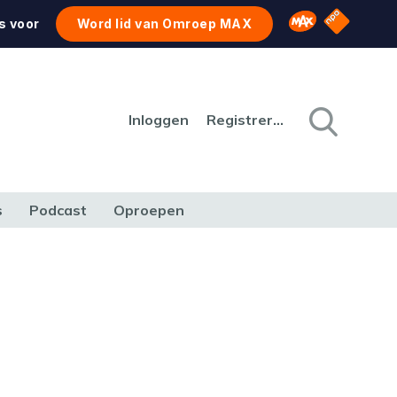
NPO Star
Omroep MAX
s voor
Word lid van Omroep MAX
Inloggen
Registreren
s
Podcast
Oproepen
CULTUUR
NATUUR & MILIEU
REIZEN & VERKEER