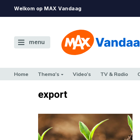
Welkom op MAX Vandaag
menu
Home
Thema’s
Video’s
TV & Radio
CONSUMENT
ETEN & DRINKEN
FAMILIE & RELATIE
GELD, W
export
TERUG NAAR TOEN