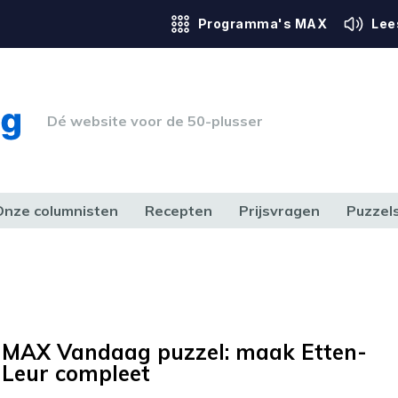
Programma's MAX
Lee
Dé website voor de 50-plusser
Onze columnisten
Recepten
Prijsvragen
Puzzel
ERK & RECHT
GEZONDHEID & SPORT
HUIS, TUIN & HOBBY
MEDIA & 
MAX Vandaag puzzel: maak Etten-
Leur compleet