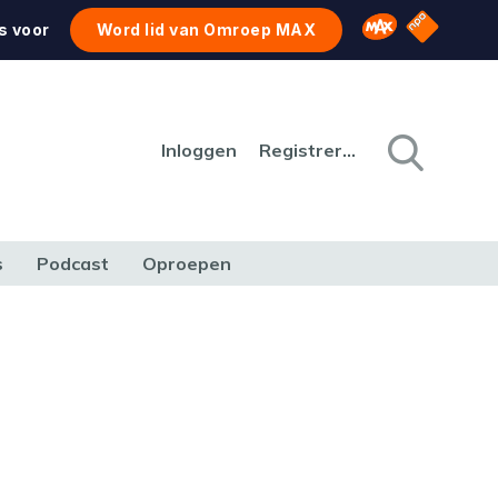
NPO Star
Omroep MAX
s voor
Word lid van Omroep MAX
Inloggen
Registreren
s
Podcast
Oproepen
CULTUUR
NATUUR & MILIEU
REIZEN & VERKEER