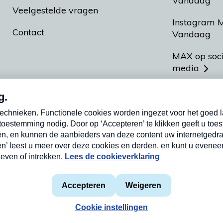
Vandaag
Veelgestelde vragen
Instagram 
Contact
Vandaag
MAX op soc
media
MAX vakan
Meldpunt A
Heel Hollan
aarden
Privacyverklaring
Cookieverklaring