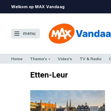
Welkom op MAX Vandaag
menu
Home
Thema’s
Video’s
TV & Radio
CONSUMENT
ETEN & DRINKEN
FAMILIE & RELATIE
GELD, W
Etten-Leur
TERUG NAAR TOEN