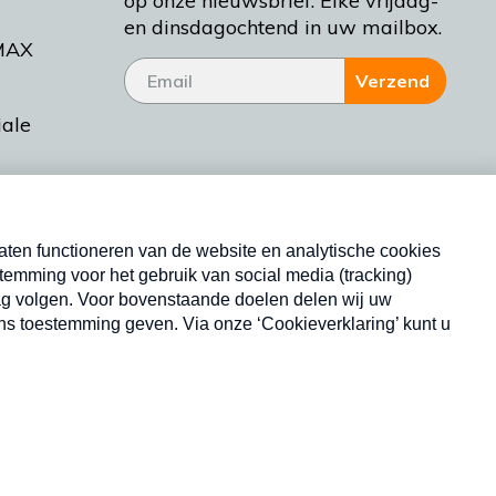
op onze nieuwsbrief. Elke vrijdag-
en dinsdagochtend in uw mailbox.
MAX
Verzend
iale
tieman
ctueel
Nieuwsbrief
d Bakt
Neem hier een gratis abonnement op onze
nieuwsbrief. Elke vrijdag- en dinsdagochtend in uw
mailbox.
Copyright © 2026 MAX Vandaag -
Omroep MAX
privacyverklaring