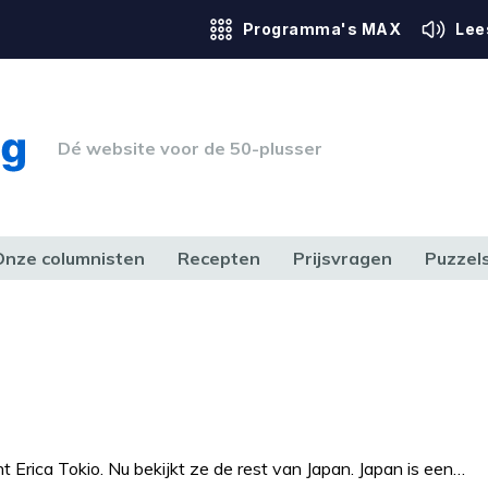
Programma's MAX
Lee
Dé website voor de 50-plusser
Onze columnisten
Recepten
Prijsvragen
Puzzel
ERK & RECHT
GEZONDHEID & SPORT
HUIS, TUIN & HOBBY
MEDIA & 
t Erica Tokio. Nu bekijkt ze de rest van Japan. Japan is een…