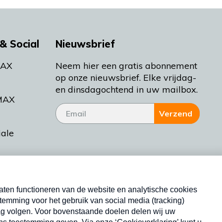
& Social
Nieuwsbrief
MAX
Neem hier een gratis abonnement
op onze nieuwsbrief. Elke vrijdag-
en dinsdagochtend in uw mailbox.
MAX
Verzend
iale
tieman
ctueel
Nieuwsbrief
d Bakt
Neem hier een gratis abonnement op onze