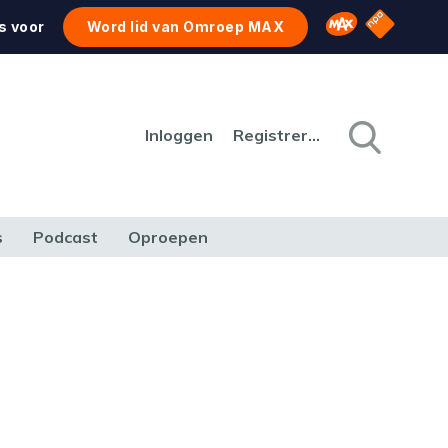
NPO Star
Omroep MAX
s voor
Word lid van Omroep MAX
Inloggen
Registreren
s
Podcast
Oproepen
CULTUUR
NATUUR & MILIEU
REIZEN & VERKEER