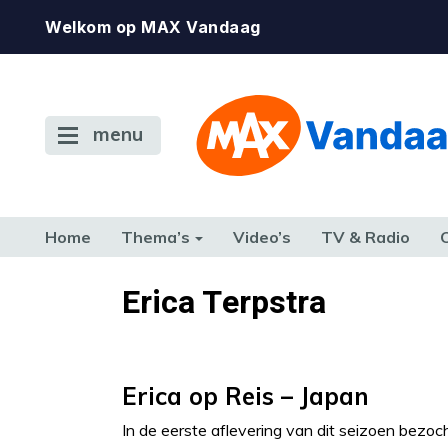
Welkom op MAX Vandaag
menu
Home
Thema’s
Video’s
TV & Radio
CONSUMENT
ETEN & DRINKEN
FAMILIE & RELATIE
GELD, W
Erica Terpstra
TERUG NAAR TOEN
Erica op Reis – Japan
In de eerste aflevering van dit seizoen bezoch