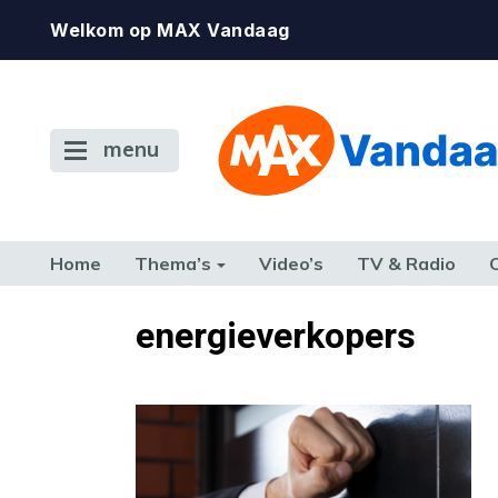
Welkom op MAX Vandaag
menu
Home
Thema’s
Video’s
TV & Radio
CONSUMENT
ETEN & DRINKEN
FAMILIE & RELATIE
GELD, W
energieverkopers
TERUG NAAR TOEN