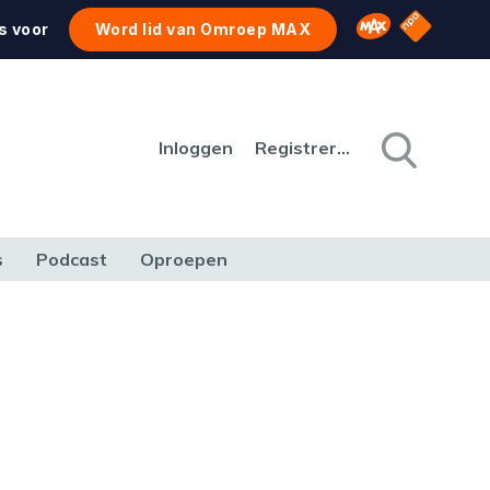
NPO Star
Omroep MAX
s voor
Word lid van Omroep MAX
Inloggen
Registreren
s
Podcast
Oproepen
CULTUUR
NATUUR & MILIEU
REIZEN & VERKEER