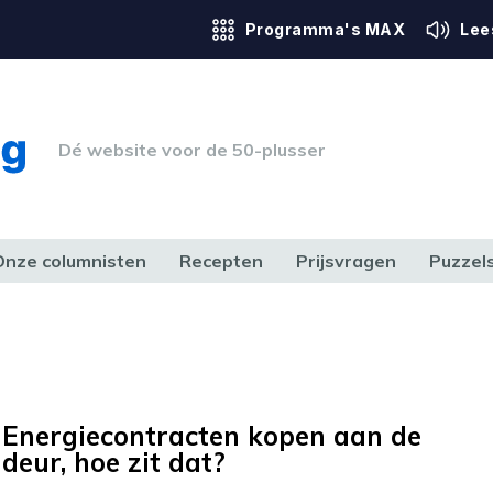
Programma's MAX
Lee
Dé website voor de 50-plusser
Onze columnisten
Recepten
Prijsvragen
Puzzel
ERK & RECHT
GEZONDHEID & SPORT
HUIS, TUIN & HOBBY
MEDIA & 
Energiecontracten kopen aan de
deur, hoe zit dat?