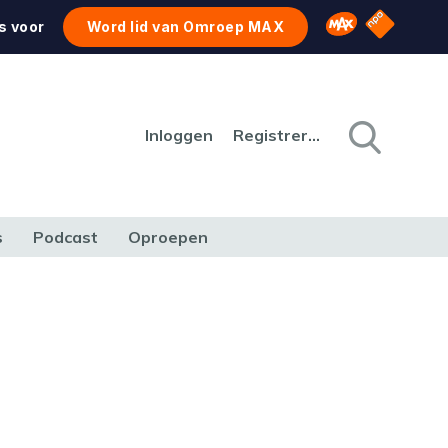
NPO Star
Omroep MAX
s voor
Word lid van Omroep MAX
Inloggen
Registreren
s
Podcast
Oproepen
CULTUUR
NATUUR & MILIEU
REIZEN & VERKEER