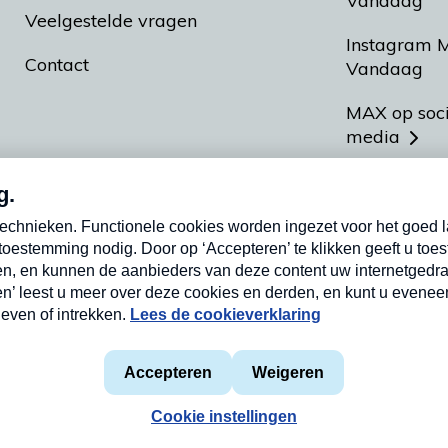
Vandaag
Veelgestelde vragen
Instagram 
Contact
Vandaag
MAX op soc
media
MAX vakan
Meldpunt A
Heel Hollan
aarden
Privacyverklaring
Cookieverklaring