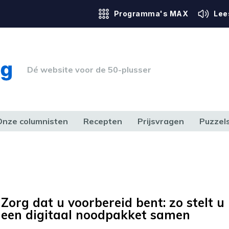
Programma's MAX
Lee
Dé website voor de 50-plusser
Onze columnisten
Recepten
Prijsvragen
Puzzel
ERK & RECHT
GEZONDHEID & SPORT
HUIS, TUIN & HOBBY
MEDIA & 
Zorg dat u voorbereid bent: zo stelt u
een digitaal noodpakket samen