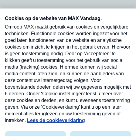
Neem hier een gratis abonnement op onze
nieuwsbrief. Elke vrijdag- en dinsdagochtend in
uw mailbox.
Verzend
Nieuwsbrief
Neem hier een gratis abonnement op onze
nieuwsbrief. Elke vrijdag- en dinsdagochtend in uw
mailbox.
Contact
Algemene voorwaarden
Privacyverklaring
Cookieverklaring