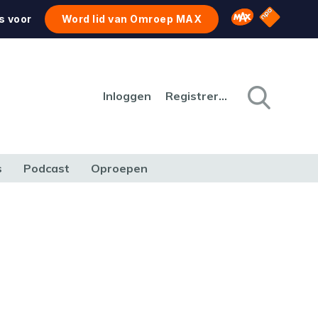
NPO Star
Omroep MAX
s voor
Word lid van Omroep MAX
Inloggen
Registreren
s
Podcast
Oproepen
CULTUUR
NATUUR & MILIEU
REIZEN & VERKEER