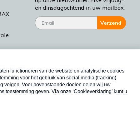
op onze nieuwsbrief. Elke vrijdag-
en dinsdagochtend in uw mailbox.
MAX
Verzend
iale
tieman
ctueel
Nieuwsbrief
d Bakt
Neem hier een gratis abonnement op onze
nieuwsbrief. Elke vrijdag- en dinsdagochtend in uw
mailbox.
Copyright © 2026 MAX Vandaag -
Omroep MAX
privacyverklaring