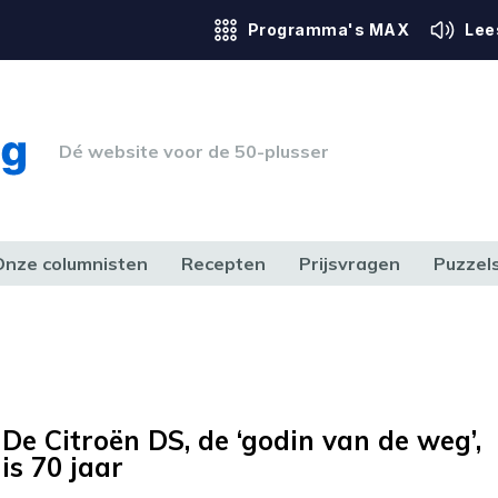
Programma's MAX
Lee
Dé website voor de 50-plusser
Onze columnisten
Recepten
Prijsvragen
Puzzel
ERK & RECHT
GEZONDHEID & SPORT
HUIS, TUIN & HOBBY
MEDIA & 
De Citroën DS, de ‘godin van de weg’,
is 70 jaar