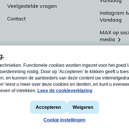
Vandaag
Veelgestelde vragen
Instagram 
Contact
Vandaag
MAX op soc
media
MAX vakan
Meldpunt A
Heel Hollan
aarden
Privacyverklaring
Cookieverklaring