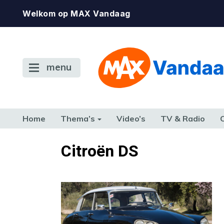
Welkom op MAX Vandaag
menu
Home
Thema’s
Video’s
TV & Radio
CONSUMENT
ETEN & DRINKEN
FAMILIE & RELATIE
GELD, W
Citroën DS
TERUG NAAR TOEN