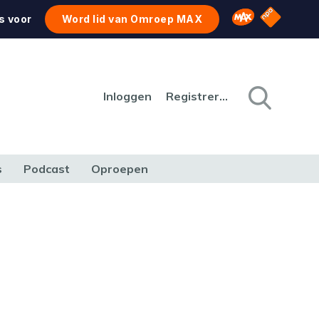
NPO Star
Omroep MAX
s voor
Word lid van Omroep MAX
Inloggen
Registreren
s
Podcast
Oproepen
CULTUUR
NATUUR & MILIEU
REIZEN & VERKEER