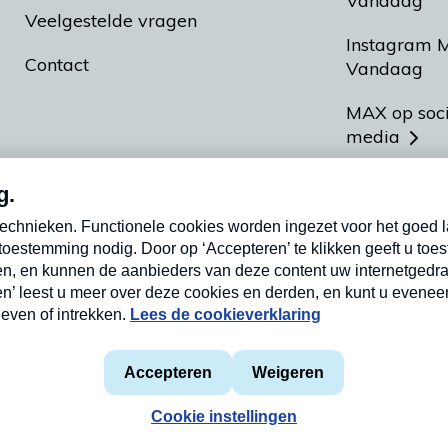
Vandaag
Veelgestelde vragen
Instagram 
Contact
Vandaag
MAX op soc
media
MAX vakan
Meldpunt A
Heel Hollan
aarden
Privacyverklaring
Cookieverklaring