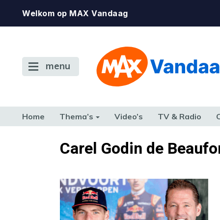
Welkom op MAX Vandaag
menu
Home
Thema’s
Video’s
TV & Radio
CONSUMENT
ETEN & DRINKEN
FAMILIE & RELATIE
GELD, W
Carel Godin de Beaufo
TERUG NAAR TOEN