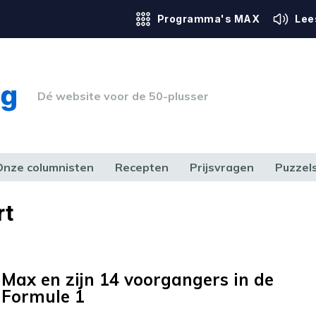
Programma's MAX
Lee
Dé website voor de 50-plusser
Onze columnisten
Recepten
Prijsvragen
Puzzel
ERK & RECHT
GEZONDHEID & SPORT
HUIS, TUIN & HOBBY
MEDIA & 
rt
Max en zijn 14 voorgangers in de
Formule 1