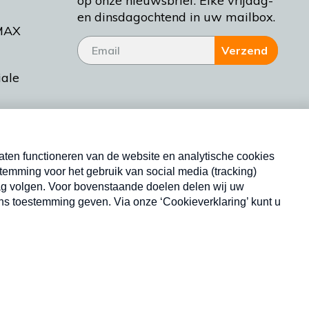
op onze nieuwsbrief. Elke vrijdag-
en dinsdagochtend in uw mailbox.
MAX
Verzend
iale
tieman
ctueel
Nieuwsbrief
d Bakt
Neem hier een gratis abonnement op onze
nieuwsbrief. Elke vrijdag- en dinsdagochtend in uw
mailbox.
Copyright © 2026 MAX Vandaag -
Omroep MAX
privacyverklaring