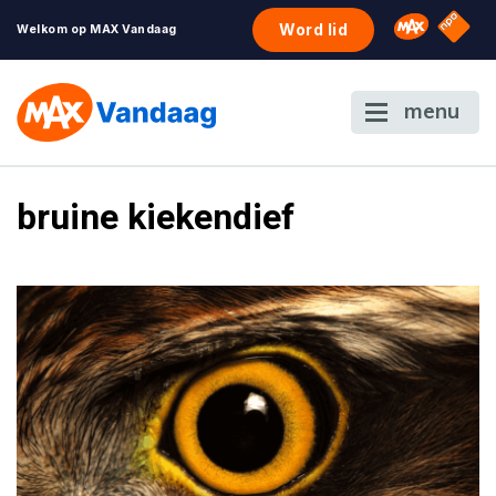
NPO S
Omroep 
Word lid
Welkom op MAX Vandaag
menu
bruine kiekendief