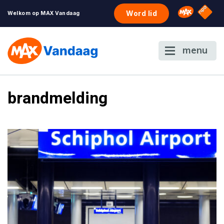
NPO S
Omroep 
Word lid
Welkom op MAX Vandaag
menu
brandmelding