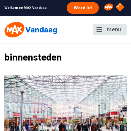
NPO S
Omroep 
Word lid
Welkom op MAX Vandaag
menu
binnensteden