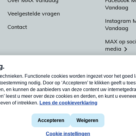
Over MAX Vandaag
Facebook 
Vandaag
Veelgestelde vragen
Instagram 
Contact
Vandaag
MAX op soc
media
MAX vakan
Meldpunt A
Heel Hollan
aarden
Privacyverklaring
Cookieverklaring