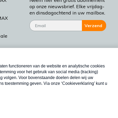
MAX
Neem hier een gratis abonnement
op onze nieuwsbrief. Elke vrijdag-
en dinsdagochtend in uw mailbox.
MAX
Verzend
iale
tieman
ctueel
Nieuwsbrief
d Bakt
Neem hier een gratis abonnement op onze
nieuwsbrief. Elke vrijdag- en dinsdagochtend in uw
mailbox.
Copyright © 2026 MAX Vandaag -
Omroep MAX
privacyverklaring