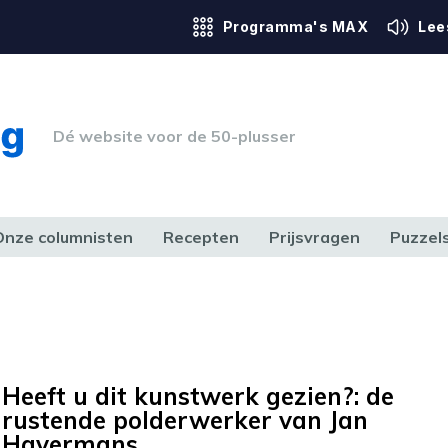
Programma's MAX
Lee
Dé website voor de 50-plusser
Onze columnisten
Recepten
Prijsvragen
Puzzel
ERK & RECHT
GEZONDHEID & SPORT
HUIS, TUIN & HOBBY
MEDIA & 
Heeft u dit kunstwerk gezien?: de
rustende polderwerker van Jan
Havermans