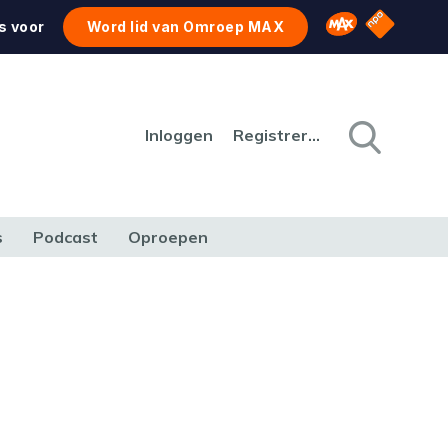
NPO Star
Omroep MAX
s voor
Word lid van Omroep MAX
Inloggen
Registreren
s
Podcast
Oproepen
CULTUUR
NATUUR & MILIEU
REIZEN & VERKEER