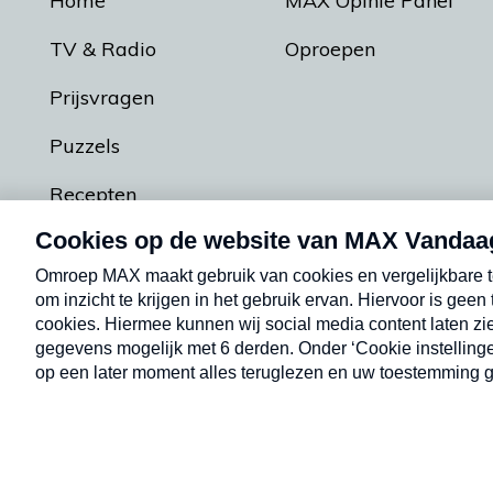
Home
MAX Opinie Panel
TV & Radio
Oproepen
Prijsvragen
Puzzels
Recepten
Podcasts
Contact
Algemene voorw
Kwetsbaarheid melden