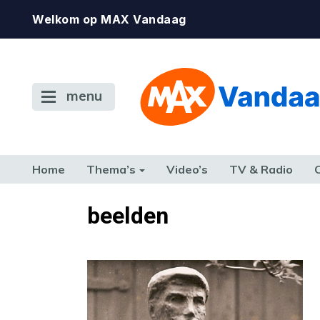
Welkom op MAX Vandaag
menu
Home
Thema’s
Video’s
TV & Radio
CONSUMENT
ETEN & DRINKEN
FAMILIE & RELATIE
GELD, W
beelden
TERUG NAAR TOEN