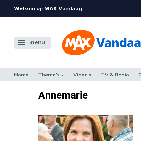
Welkom op MAX Vandaag
menu
Home
Thema’s
Video’s
TV & Radio
CONSUMENT
ETEN & DRINKEN
FAMILIE & RELATIE
GELD, W
Annemarie
TERUG NAAR TOEN