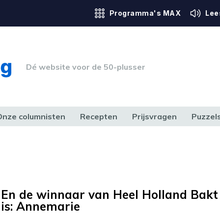
Programma's MAX
Lee
Dé website voor de 50-plusser
Onze columnisten
Recepten
Prijsvragen
Puzzel
ERK & RECHT
GEZONDHEID & SPORT
HUIS, TUIN & HOBBY
MEDIA & 
En de winnaar van Heel Holland Bakt
is: Annemarie