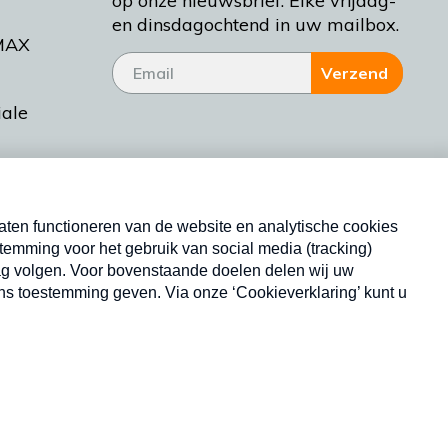
op onze nieuwsbrief. Elke vrijdag-
en dinsdagochtend in uw mailbox.
MAX
Verzend
iale
tieman
ctueel
Nieuwsbrief
d Bakt
Neem hier een gratis abonnement op onze
nieuwsbrief. Elke vrijdag- en dinsdagochtend in uw
mailbox.
Copyright © 2026 MAX Vandaag -
Omroep MAX
privacyverklaring