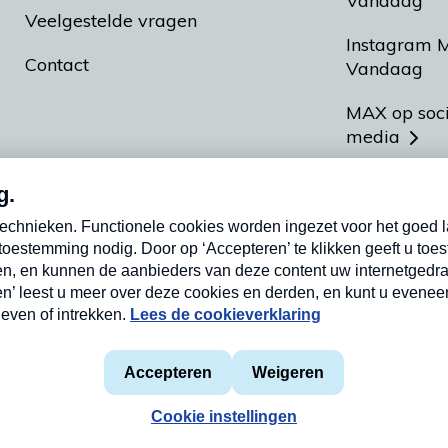
Vandaag
Veelgestelde vragen
Instagram 
Contact
Vandaag
MAX op soc
media
MAX vakan
Meldpunt A
Heel Hollan
aarden
Privacyverklaring
Cookieverklaring