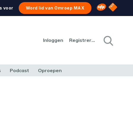
NPO Star
Omroep MAX
s voor
Word lid van Omroep MAX
Inloggen
Registreren
s
Podcast
Oproepen
CULTUUR
NATUUR & MILIEU
REIZEN & VERKEER