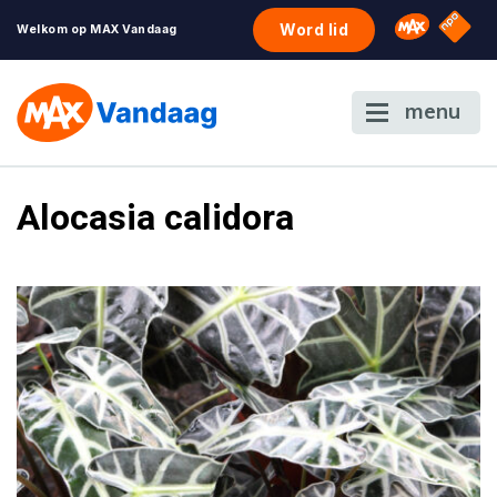
NPO S
Omroep 
Word lid
Welkom op MAX Vandaag
menu
Alocasia calidora