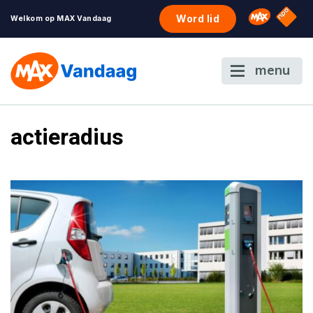
NPO S
Omroep 
Word lid
Welkom op MAX Vandaag
menu
actieradius