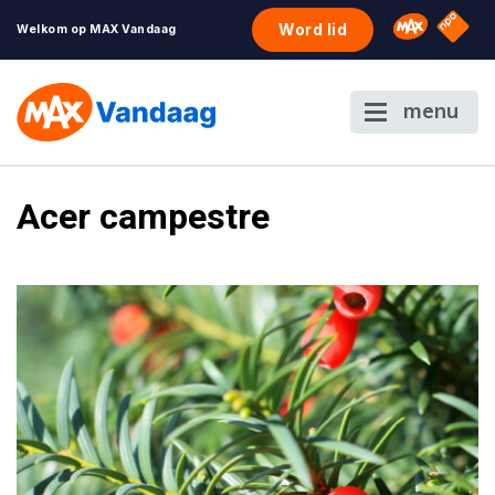
NPO S
Omroep 
Word lid
Welkom op MAX Vandaag
menu
Acer campestre