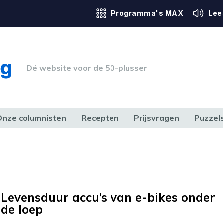
Programma's MAX
Lee
Dé website voor de 50-plusser
Onze columnisten
Recepten
Prijsvragen
Puzzel
ERK & RECHT
GEZONDHEID & SPORT
HUIS, TUIN & HOBBY
MEDIA & 
Levensduur accu’s van e-bikes onder
de loep