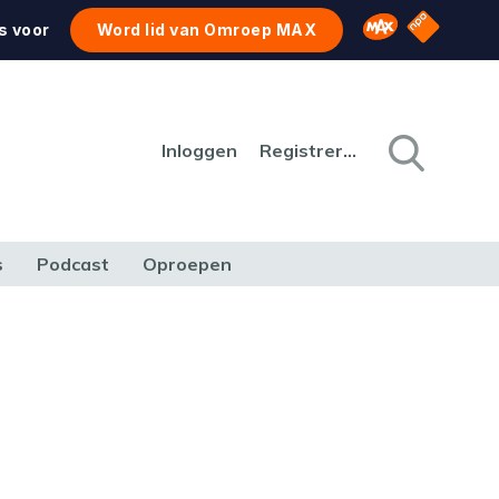
NPO Star
Omroep MAX
s voor
Word lid van Omroep MAX
Inloggen
Registreren
s
Podcast
Oproepen
CULTUUR
NATUUR & MILIEU
REIZEN & VERKEER