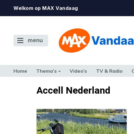
Welkom op MAX Vandaag
menu
Home
Thema’s
Video’s
TV & Radio
CONSUMENT
ETEN & DRINKEN
FAMILIE & RELATIE
GELD, W
Accell Nederland
TERUG NAAR TOEN