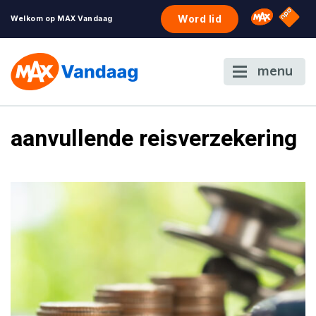
NPO S
Omroep 
Word lid
Welkom op MAX Vandaag
menu
aanvullende reisverzekering