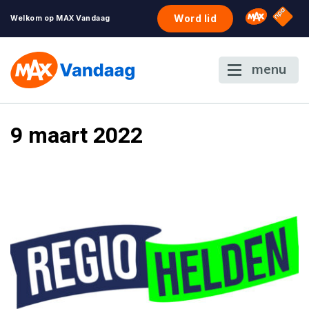
NPO S
Omroep 
Word lid
Welkom op MAX Vandaag
menu
9 maart 2022