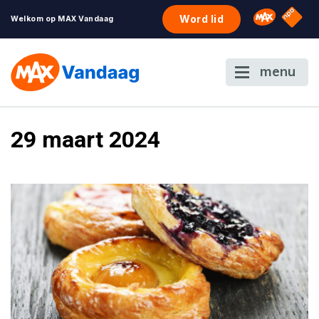
NPO S
Omroep 
Word lid
Welkom op MAX Vandaag
menu
29 maart 2024