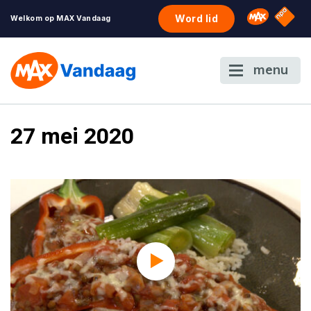
NPO S
Omroep 
Word lid
Welkom op MAX Vandaag
menu
27 mei 2020