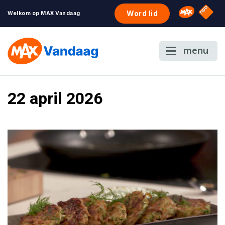
NPO S
Omroep 
Word lid
Welkom op MAX Vandaag
menu
22 april 2026