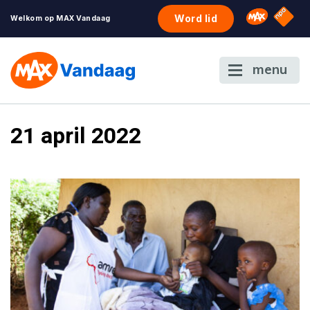
NPO S
Omroep 
Word lid
Welkom op MAX Vandaag
menu
21 april 2022