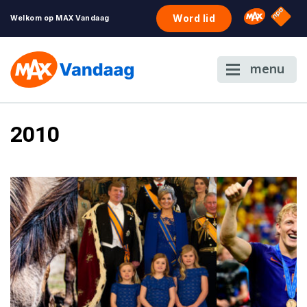
NPO S
Omroep 
Word lid
Welkom op MAX Vandaag
menu
2010