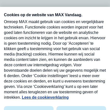
Neem hier een gratis abonnement op onze
nieuwsbrief. Elke vrijdag- en dinsdagochtend in
uw mailbox.
Verzend
Nieuwsbrief
Neem hier een gratis abonnement op onze
nieuwsbrief. Elke vrijdag- en dinsdagochtend in uw
mailbox.
Contact
Algemene voorwaarden
Privacyverklaring
Cookieverklaring