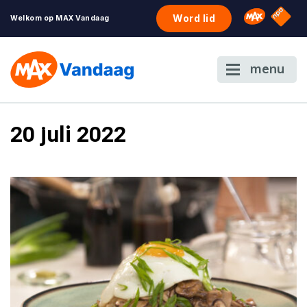
NPO S
Omroep 
Word lid
Welkom op MAX Vandaag
menu
20 juli 2022