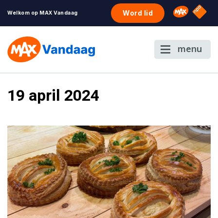
NPO S
Omroep 
Word lid
Welkom op MAX Vandaag
menu
19 april 2024