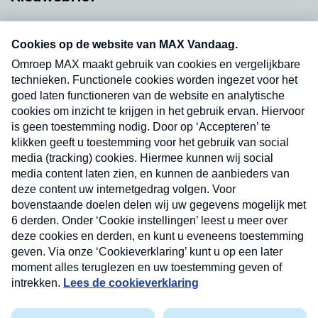
Neem hier een gratis abonnement op onze
nieuwsbrief. Elke vrijdag- en dinsdagochtend in
uw mailbox.
Verzend
Nieuwsbrief
Neem hier een gratis abonnement op onze
nieuwsbrief. Elke vrijdag- en dinsdagochtend in uw
mailbox.
Contact
Algemene voorwaarden
Privacyverklaring
Cookieverklaring