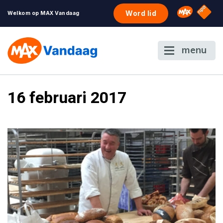
NPO S
Omroep 
Word lid
Welkom op MAX Vandaag
menu
16 februari 2017