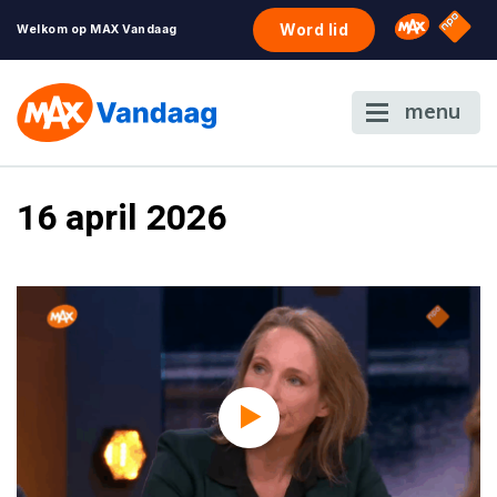
NPO S
Omroep 
Word lid
Welkom op MAX Vandaag
menu
16 april 2026