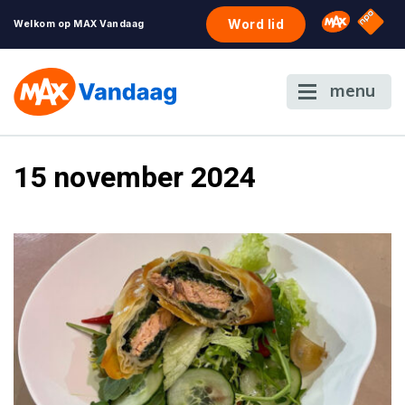
NPO S
Omroep 
Word lid
Welkom op MAX Vandaag
menu
15 november 2024