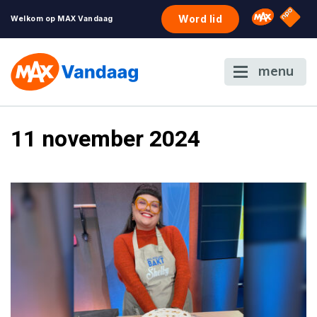
NPO S
Omroep 
Word lid
Welkom op MAX Vandaag
menu
11 november 2024