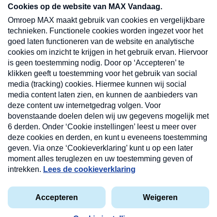
nieuwsbrief. Elke vrijdag- en dinsdagochtend in
uw mailbox.
Verzend
Nieuwsbrief
Neem hier een gratis abonnement op onze
nieuwsbrief. Elke vrijdag- en dinsdagochtend in uw
mailbox.
Contact
Algemene voorwaarden
Privacyverklaring
Cookieverklaring
Kwetsbaarheid melden
privacyverklaring
Copyright © 2026 MAX Vandaag -
Omroep MAX