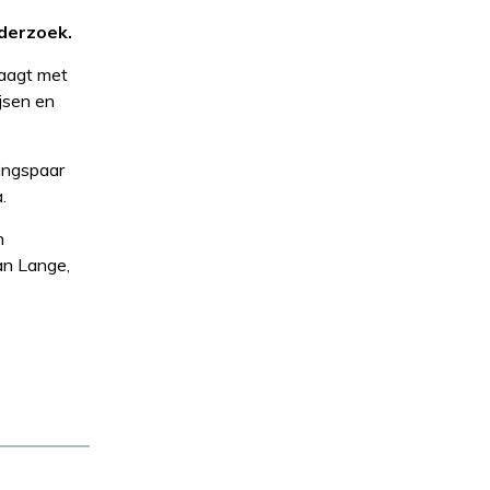
derzoek.
raagt met
jsen en
ningspaar
.
n
an Lange,