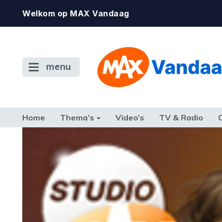
Welkom op MAX Vandaag
menu
Home
Thema’s
Video’s
TV & Radio
CONSUMENT
ETEN & DRINKEN
FAMILIE & RELATIE
GELD, W
TERUG NAAR TOEN