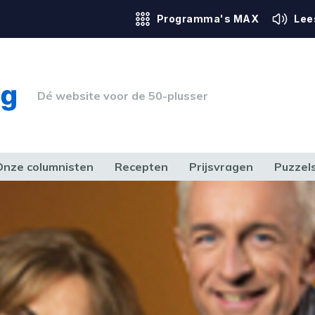
Programma's MAX
Lee
Dé website voor de 50-plusser
Onze columnisten
Recepten
Prijsvragen
Puzzel
ERK & RECHT
GEZONDHEID & SPORT
HUIS, TUIN & HOBBY
MEDIA & 