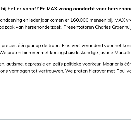
t hij het er vanaf? En MAX vraag aandacht voor hersenon
aandoening en ieder jaar komen er 160.000 mensen bij. MAX v
oodzaak van hersenonderzoek. Presentatoren Charles Groenhui
recies één jaar op de troon. Er is veel veranderd voor het ko
 We praten hierover met koningshuisdeskundige Justine Marcella
en, autisme, depressie en zelfs politieke voorkeur. Maar er is éé
d: ons vermogen tot vertrouwen. We praten hierover met Paul v