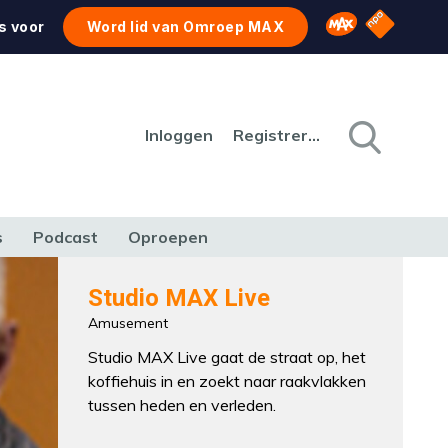
NPO Star
Omroep MAX
s voor
Word lid van Omroep MAX
Inloggen
Registreren
s
Podcast
Oproepen
CULTUUR
NATUUR & MILIEU
REIZEN & VERKEER
Studio MAX Live
Amusement
Studio MAX Live gaat de straat op, het
koffiehuis in en zoekt naar raakvlakken
tussen heden en verleden.